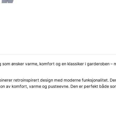
r
o
P
i
l
e
J
a
k
k
eg som ønsker
varme, komfort og en klassiker i garderoben
– m
e
D
a
mbinerer retroinspirert design med moderne funksjonalitet. D
m
sjon av komfort, varme og pusteevne. Den er perfekt både s
e
H
v
i