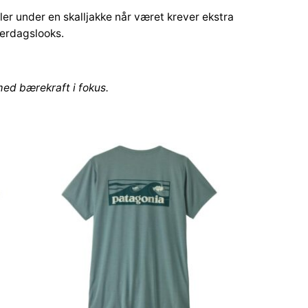
er under en skalljakke når været krever ekstra
verdagslooks.
ed bærekraft i fokus.