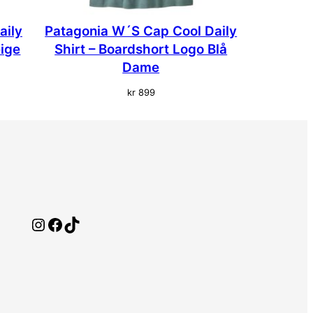
aily
Patagonia W´S Cap Cool Daily
eige
Shirt – Boardshort Logo Blå
Dame
kr
899
Instagram
Facebook
TikTok