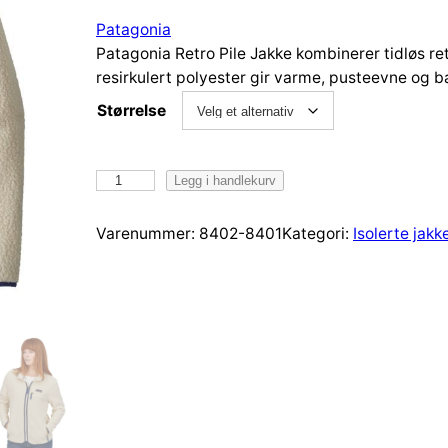
Patagonia
Patagonia Retro Pile Jakke kombinerer tidløs r
resirkulert polyester gir varme, pusteevne og b
Størrelse
P
Legg i handlekurv
a
t
Varenummer:
8402-8401
Kategori:
Isolerte jakk
a
g
o
n
i
a
R
e
t