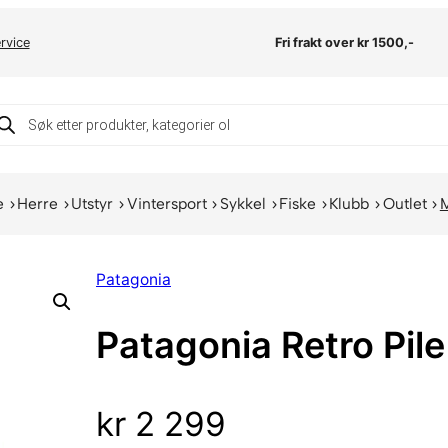
rvice
Fri frakt over kr 1500,-
oducts
arch
e
Herre
Utstyr
Vintersport
Sykkel
Fiske
Klubb
Outlet
Patagonia
Patagonia Retro Pil
kr
2 299