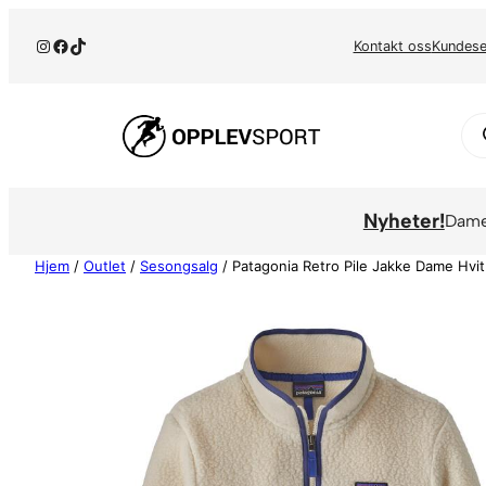
Hopp
Instagram
Facebook
TikTok
til
Kontakt oss
Kundese
innhold
Pr
se
Nyheter!
Dam
Hjem
/
Outlet
/
Sesongsalg
/ Patagonia Retro Pile Jakke Dame Hvit