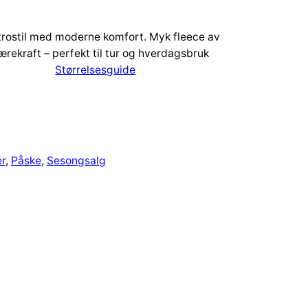
etrostil med moderne komfort. Myk fleece av
ærekraft – perfekt til tur og hverdagsbruk
Størrelsesguide
er
, 
Påske
, 
Sesongsalg