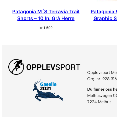
Patagonia M´S Terravia Trail
Patagonia 
Shorts – 10 In. Grå Herre
Graphic 
kr
1 599
Opplevsport Me
Org. nr: 928 31
Du finner oss he
Melhusvegen 5
7224 Melhus