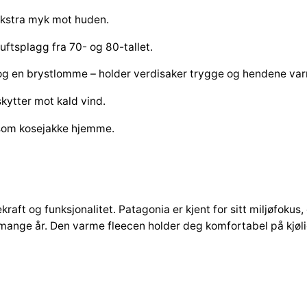
t
a
ekstra myk mot huden.
n
luftsplagg fra 70- og 80-tallet.
t
a
g en brystlomme – holder verdisaker trygge og hendene va
l
kytter mot kald vind.
l
r som kosejakke hjemme.
aft og funksjonalitet. Patagonia er kjent for sitt miljøfokus, 
i mange år. Den varme fleecen holder deg komfortabel på kjøli