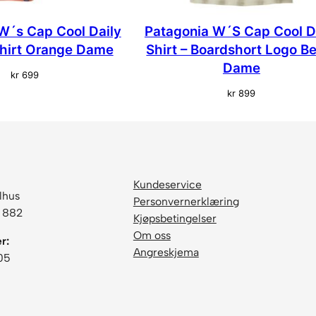
W´s Cap Cool Daily
Patagonia W´S Cap Cool D
Shirt Orange Dame
Shirt – Boardshort Logo B
Dame
kr
699
kr
899
Kundeservice
lhus
Personvernerklæring
6 882
Kjøpsbetingelser
Om oss
r:
Angreskjema
05