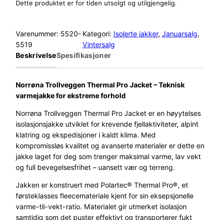
Dette produktet er for tiden utsolgt og utilgjengelig.
Varenummer:
5520-
Kategori:
Isolerte jakker
, 
Januarsalg
, 
5519
Vintersalg
Beskrivelse
Spesifikasjoner
Norrøna Trollveggen Thermal Pro Jacket – Teknisk
varmejakke for ekstreme forhold
Norrøna Trollveggen Thermal Pro Jacket er en høyytelses
isolasjonsjakke utviklet for krevende fjellaktiviteter, alpint
klatring og ekspedisjoner i kaldt klima. Med
kompromissløs kvalitet og avanserte materialer er dette en
jakke laget for deg som trenger maksimal varme, lav vekt
og full bevegelsesfrihet – uansett vær og terreng.
Jakken er konstruert med Polartec® Thermal Pro®, et
førsteklasses fleecemateriale kjent for sin eksepsjonelle
varme-til-vekt-ratio. Materialet gir utmerket isolasjon
samtidig som det puster effektivt og transporterer fukt