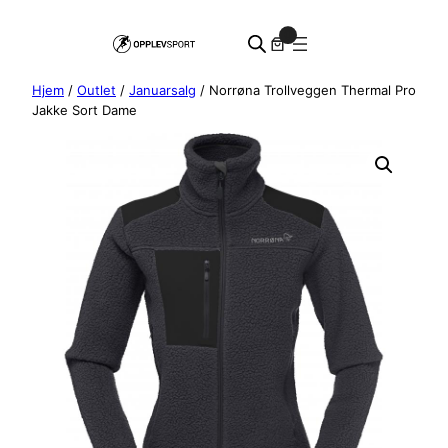
Hopp
0
til
innhold
Hjem
/
Outlet
/
Januarsalg
/ Norrøna Trollveggen Thermal Pro
Jakke Sort Dame