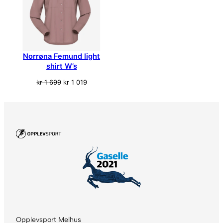
Norrøna Femund light
shirt W’s
Opprinnelig
Nåværende
kr
1 699
kr
1 019
pris
pris
var:
er:
kr 1
kr 1
699.
019.
Opplevsport Melhus