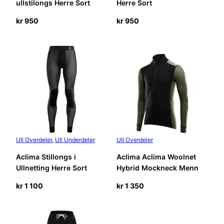
ullstilongs Herre Sort
Herre Sort
kr
950
kr
950
Ull Overdeler
, 
Ull Underdeler
Ull Overdeler
Aclima Stillongs i
Aclima Aclima Woolnet
Ullnetting Herre Sort
Hybrid Mockneck Menn
kr
1 100
kr
1 350